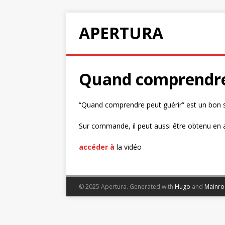
APERTURA
Quand comprendre 
“Quand comprendre peut guérir” est un bon s
Sur commande, il peut aussi être obtenu en a
accéder à
la vidéo
© 2025 Apertura.
Generated with
Hugo
and
Mainr